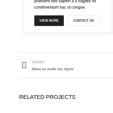
praesent sed sapien a a sagittis sit
condimentum hac ut congue.
VIEW MORE
CONTACT US
NEWER
Netus eu mollis hac dignis
RELATED PROJECTS