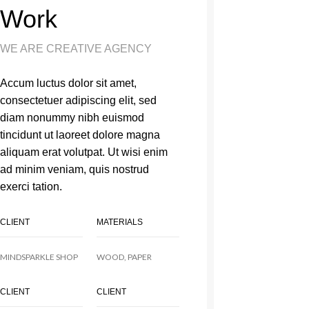
Work
WE ARE CREATIVE AGENCY
Accum luctus dolor sit amet,
consectetuer adipiscing elit, sed
diam nonummy nibh euismod
tincidunt ut laoreet dolore magna
aliquam erat volutpat. Ut wisi enim
ad minim veniam, quis nostrud
exerci tation.
CLIENT
MATERIALS
MINDSPARKLE SHOP
WOOD, PAPER
CLIENT
CLIENT