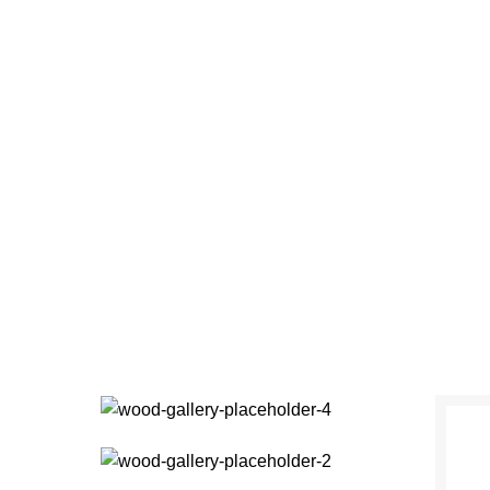
Home
Our Group
Sector
bulum quis a su
ME
ET VESTIBULUM QUIS A SUSPENDISSE
ET VESTIBULUM QUIS A SUSPENDI