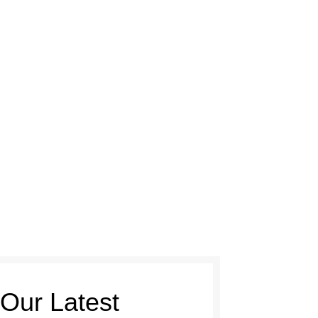
s
INVESTORS RELATIONS
Contact Us
spendisse
SSE
Our Latest