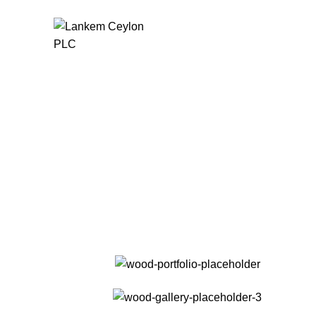
Et vesti
HO